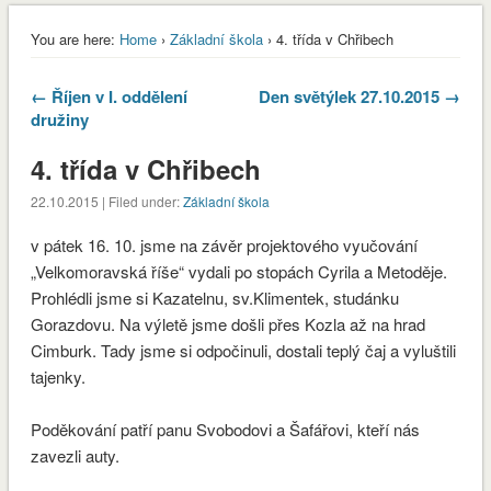
You are here:
Home
›
Základní škola
› 4. třída v Chřibech
← Říjen v I. oddělení
Den světýlek 27.10.2015 →
družiny
4. třída v Chřibech
22.10.2015 | Filed under:
Základní škola
v pátek 16. 10. jsme na závěr projektového vyučování
„Velkomoravská říše“ vydali po stopách Cyrila a Metoděje.
Prohlédli jsme si Kazatelnu, sv.Klimentek, studánku
Gorazdovu. Na výletě jsme došli přes Kozla až na hrad
Cimburk. Tady jsme si odpočinuli, dostali teplý čaj a vyluštili
tajenky.
Poděkování patří panu Svobodovi a Šafářovi, kteří nás
envvyuctovani_osvedceni-1-1
Stáhnout
zavezli auty.