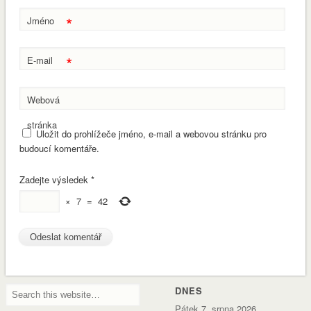
*
Jméno
*
E-mail
Webová
stránka
Uložit do prohlížeče jméno, e-mail a webovou stránku pro
budoucí komentáře.
Zadejte výsledek
*
×
7
=
42
DNES
Pátek 7. srpna 2026