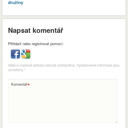
družiny
Napsat komentář
Přihlásit nebo registrovat pomocí:
Vaše e-mailová adresa nebude zveřejněna.
Vyžadované informace jsou
označeny
*
*
Komentář