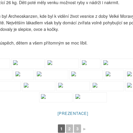
ící 26 kg. Děti poté měly venku možnost ryby v nádrži i nakrmit.
 byl Archeoskanzen, kde byl k vidění život vesnice z doby Velké Moravy
tě. Největším lákadlem však byly domácí zvířata volně pohybující se po 
edovaly je slepice, ovce a kočky.
ý úspěch, dětem a všem přítomným se moc líbil.
[PREZENTACE]
1
2
3
►