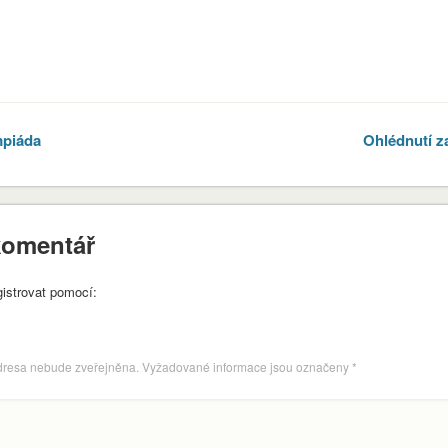
er
mpiáda
Ohlédnutí z
komentář
envvyuctovani_osvedceni-1-1
Stáhnout
gistrovat pomocí:
dresa nebude zveřejněna.
Vyžadované informace jsou označeny
*