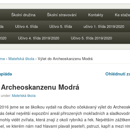
Školní družina
Školní stravování
Kontakty
Ke staže
ída
Učivo 4. třída
Učivo 5. třída
učivo 1. třída 2019/2020
2020
Učivo 4. třída 2019/2020
Učivo 5. třída 2019/2020
me
›
Mateřská škola
› Výlet do Archeoskanzenu Modrá
mpiáda
Ohlédnutí z
o Archeoskanzenu Modrá
d under:
Mateřská škola
.2016 jsme se se školkou vydali na dlouho očekávaný výlet do Archeo
nás čekal největší expoziční areál přirozených mokřadních a sladkovo
mohly vidět zvířata, která znají z okolí rybníků a řek. Největším zážitke
el, ve kterém nám nad hlavami plavali jeseteři, pstruzi, kapři a mezi nim