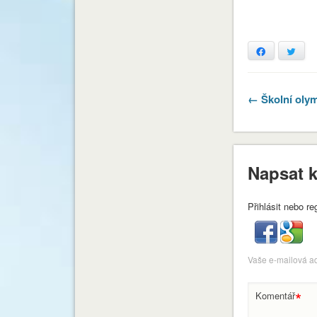
Facebook
Twitt
← Školní oly
Napsat 
Přihlásit nebo re
Vaše e-mailová a
*
Komentář