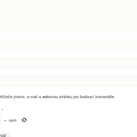
ohlížeče jméno, e-mail a webovou stránku pro budoucí komentáře.
k
*
=
osm