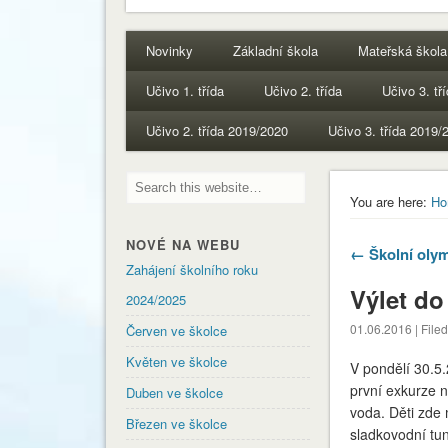
Novinky
Základní škola
Mateřská škola
Učivo 1. třída
Učivo 2. třída
Učivo 3. tř
Učivo 2. třída 2019/2020
Učivo 3. třída 2019/
You are here:
Ho
NOVÉ NA WEBU
← Školní oly
Zahájení školního roku
Výlet d
2024/2025
01.06.2016 | File
Červen ve školce
Květen ve školce
V pondělí 30.5
první exkurze 
Duben ve školce
voda. Děti zde 
Březen ve školce
sladkovodní tun