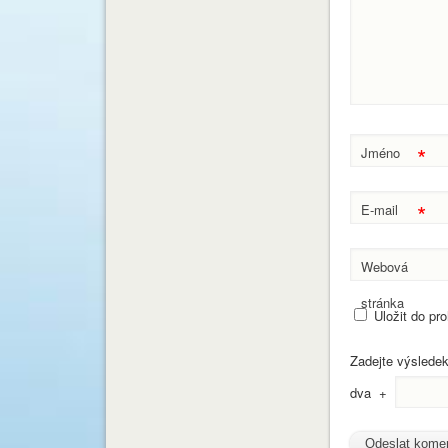
*
Jméno
*
E-mail
Webová
stránka
Uložit do pr
Zadejte výslede
dva
+