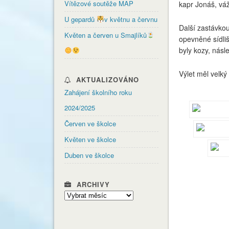
Vítězové soutěže MAP
kapr Jonáš, váž
U gepardů
v květnu a červnu
Další zastávkou
Květen a červen u Smajlíků
opevněné sídliš
byly kozy, násl
Výlet měl velk
AKTUALIZOVÁNO
Zahájení školního roku
2024/2025
Červen ve školce
Květen ve školce
Duben ve školce
ARCHIVY
Archivy