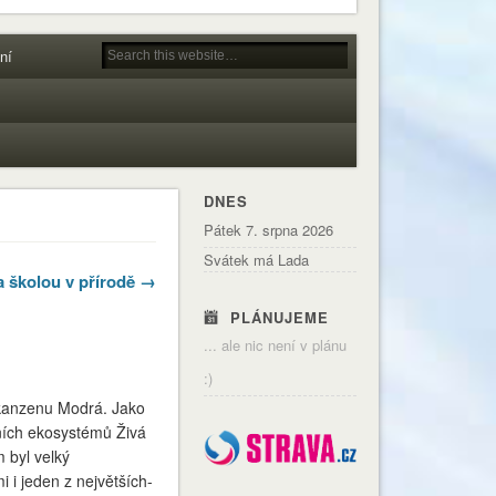
ní
DNES
Pátek 7. srpna 2026
Svátek má Lada
a školou v přírodě →
PLÁNUJEME
... ale nic není v plánu
:)
skanzenu Modrá. Jako
dních ekosystémů Živá
m byl velký
i i jeden z největších-