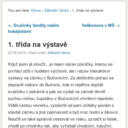
You are here:
Home
›
Základní škola
› 1. třída na výstavě
← Družinky fandily našim
Velikonoce v MŠ →
hokejistům!
1. třída na výstavě
22.05.2019 | Filed under:
Základní škola
Když jsem já sloužil…je nejen název písničky, kterou se
prvňáci učili v hudební výchově, ale i název interaktivní
výstavy na zámku v Bučovicích. Za deštivého počasí se
dopravili vlakem do Bučovic, kde si nejdříve dopřáli
svačinku v pekárně a pak se vydali na zámek téměř
suchou nohou, kupodivu v Bučovicích chvílemi nepršelo.
Viděli cestou veverku, vyslechli od paní učitelky pověst o
stavbě zámku a jiné zajímavosti a byli moc hodní a šikovní.
envvyuctovani_osvedceni-1-1
Stáhnout
Naučili se také správně cestovat ve vlaku, označit si lístek,
chodit po chodníku tak, aby vyhýbali chodcům, kalužím.