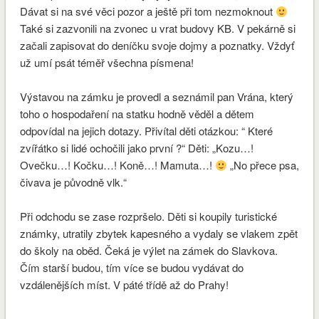
Dávat si na své věci pozor a ještě při tom nezmoknout
Také si zazvonili na zvonec u vrat budovy KB. V pekárně si
začali zapisovat do deníčku svoje dojmy a poznatky. Vždyť
už umí psát téměř všechna písmena!
Výstavou na zámku je provedl a seznámil pan Vrána, který
toho o hospodaření na statku hodně věděl a dětem
odpovídal na jejich dotazy. Přivítal děti otázkou: “ Které
zvířátko si lidé ochočili jako první ?“ Děti: „Kozu…!
Ovečku…! Kočku…! Koně…! Mamuta…!
„No přece psa,
čivava je původně vlk.“
Při odchodu se zase rozpršelo. Děti si koupily turistické
známky, utratily zbytek kapesného a vydaly se vlakem zpět
do školy na oběd. Čeká je výlet na zámek do Slavkova.
Čím starší budou, tím více se budou vydávat do
vzdálenějších míst. V páté třídě až do Prahy!