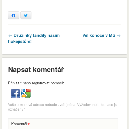
Facebook
Twitter
← Družinky fandily našim
Velikonoce v MŠ →
hokejistům!
Napsat komentář
Přihlásit nebo registrovat pomocí:
Vaše e-mailová adresa nebude zveřejněna.
Vyžadované informace jsou
označeny
*
*
Komentář