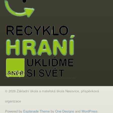
© 2026 Základní škola a mateřská škola Nesovice, příspěvková
organizace
Powered by
Esplanade Theme
by
One Designs
and
WordPress