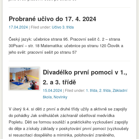
Probrané učivo do 17. 4. 2024
17.04.2024
| Filed under:
Učivo 3. třída
Český jazyk: učebnice strana 95. Pracovní sešit č. 2 – strana
30Psaní – str. 18 Matematika: učebnice po stranu 120 Člověk a
jeho svět: pracovní sešit po stranu 57
Divadélko první pomoci v 1.,
2. a 3. třídě
15.04.2024
| Filed under:
1. třída
,
2. třída
,
Základní
škola
,
Novinky
V úterý 9.4. si děti z první a druhé třídy užily a aktivně se zapojily
do pohádky Jak sněhuláček záchranář ošetřoval medvídka
Popletu. Děti se formou soutěží a praktického vyzkoušení zapojily
do děje a získaly základy v poskytování první pomoci (vyzkoušely
si resuscitaci dospělého a miminka, polohování zraněného,