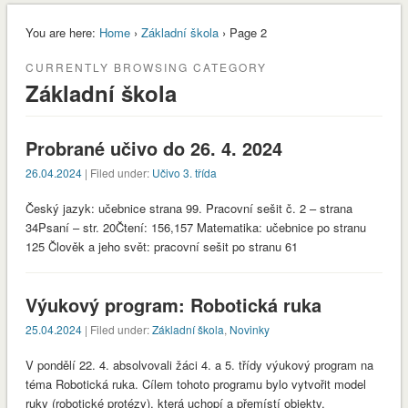
You are here:
Home
›
Základní škola
› Page 2
CURRENTLY BROWSING CATEGORY
Základní škola
Probrané učivo do 26. 4. 2024
26.04.2024
| Filed under:
Učivo 3. třída
Český jazyk: učebnice strana 99. Pracovní sešit č. 2 – strana
34Psaní – str. 20Čtení: 156,157 Matematika: učebnice po stranu
125 Člověk a jeho svět: pracovní sešit po stranu 61
Výukový program: Robotická ruka
25.04.2024
| Filed under:
Základní škola
,
Novinky
envvyuctovani_osvedceni-1-1
Stáhnout
V pondělí 22. 4. absolvovali žáci 4. a 5. třídy výukový program na
téma Robotická ruka. Cílem tohoto programu bylo vytvořit model
ruky (robotické protézy), která uchopí a přemístí objekty,