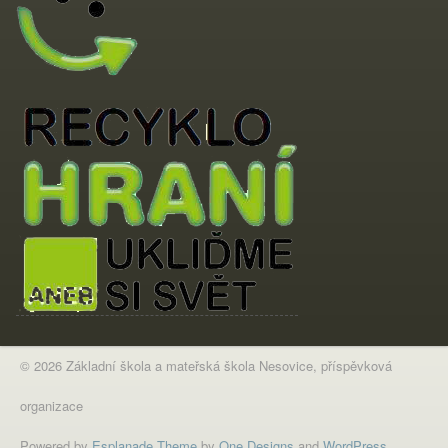
© 2026 Základní škola a mateřská škola Nesovice, příspěvková
organizace
Powered by
Esplanade Theme
by
One Designs
and
WordPress