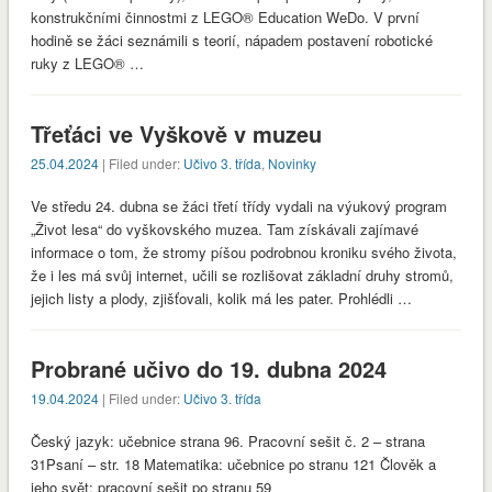
konstrukčními činnostmi z LEGO® Education WeDo. V první
hodině se žáci seznámili s teorií, nápadem postavení robotické
ruky z LEGO® …
Třeťáci ve Vyškově v muzeu
25.04.2024
| Filed under:
Učivo 3. třída
,
Novinky
Ve středu 24. dubna se žáci třetí třídy vydali na výukový program
„Život lesa“ do vyškovského muzea. Tam získávali zajímavé
informace o tom, že stromy píšou podrobnou kroniku svého života,
že i les má svůj internet, učili se rozlišovat základní druhy stromů,
jejich listy a plody, zjišťovali, kolik má les pater. Prohlédli …
Probrané učivo do 19. dubna 2024
19.04.2024
| Filed under:
Učivo 3. třída
Český jazyk: učebnice strana 96. Pracovní sešit č. 2 – strana
31Psaní – str. 18 Matematika: učebnice po stranu 121 Člověk a
jeho svět: pracovní sešit po stranu 59