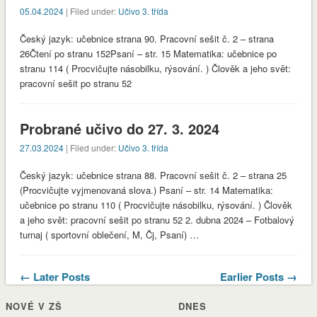
05.04.2024
| Filed under:
Učivo 3. třída
Český jazyk: učebnice strana 90. Pracovní sešit č. 2 – strana
26Čtení po stranu 152Psaní – str. 15 Matematika: učebnice po
stranu 114 ( Procvičujte násobilku, rýsování. ) Člověk a jeho svět:
pracovní sešit po stranu 52
Probrané učivo do 27. 3. 2024
27.03.2024
| Filed under:
Učivo 3. třída
Český jazyk: učebnice strana 88. Pracovní sešit č. 2 – strana 25
(Procvičujte vyjmenovaná slova.) Psaní – str. 14 Matematika:
učebnice po stranu 110 ( Procvičujte násobilku, rýsování. ) Člověk
a jeho svět: pracovní sešit po stranu 52 2. dubna 2024 – Fotbalový
turnaj ( sportovní oblečení, M, Čj, Psaní) …
← Later Posts
Earlier Posts →
NOVÉ V ZŠ
DNES