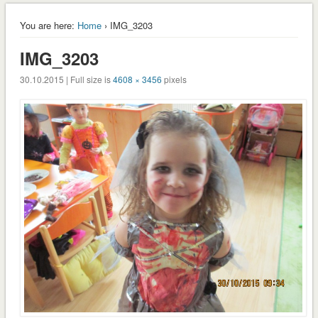
You are here:
Home
› IMG_3203
IMG_3203
30.10.2015 | Full size is
4608 × 3456
pixels
envvyuctovani_osvedceni-1-1
Stáhnout