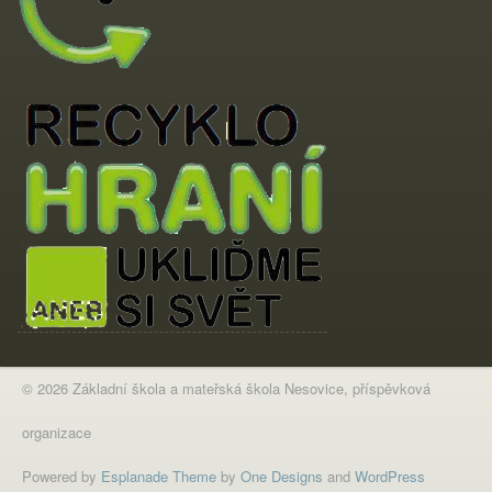
© 2026 Základní škola a mateřská škola Nesovice, příspěvková
organizace
Powered by
Esplanade Theme
by
One Designs
and
WordPress