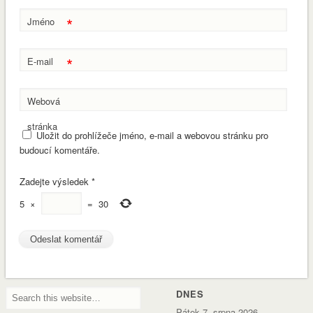
*
Jméno
*
E-mail
Webová
stránka
Uložit do prohlížeče jméno, e-mail a webovou stránku pro
budoucí komentáře.
Zadejte výsledek
*
5
×
=
30
DNES
Pátek 7. srpna 2026