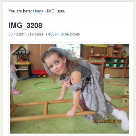
You are here:
Home
› IMG_3208
IMG_3208
30.10.2015 | Full size is
4608 × 3456
pixels
envvyuctovani_osvedceni-1-1
Stáhnout