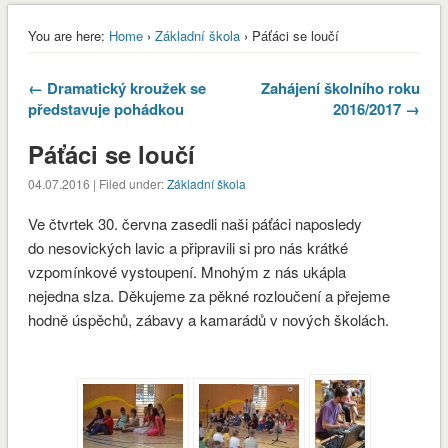
You are here:
Home
›
Základní škola
› Páťáci se loučí
← Dramatický kroužek se
Zahájení školního roku
představuje pohádkou
2016/2017 →
Páťáci se loučí
04.07.2016 | Filed under:
Základní škola
Ve čtvrtek 30. června zasedli naši páťáci naposledy
do nesovických lavic a připravili si pro nás krátké
vzpomínkové vystoupení. Mnohým z nás ukápla
nejedna slza. Děkujeme za pěkné rozloučení a přejeme
hodně úspěchů, zábavy a kamarádů v nových školách.
envvyuctovani_osvedceni-1-1
Stáhnout