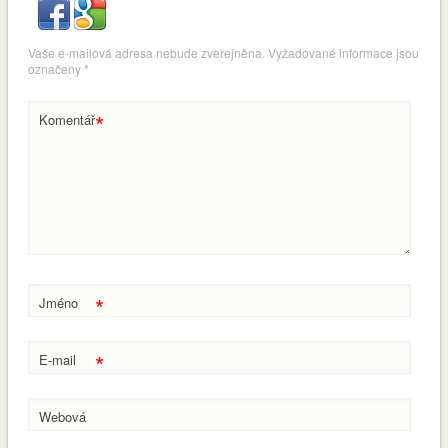
Vaše e-mailová adresa nebude zveřejněna.
Vyžadované informace jsou
označeny
*
*
Komentář
*
Jméno
*
E-mail
Webová