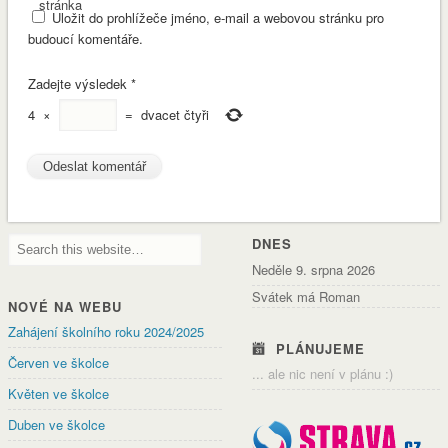
stránka
Uložit do prohlížeče jméno, e-mail a webovou stránku pro
budoucí komentáře.
Zadejte výsledek
*
4
×
=
dvacet čtyři
DNES
Neděle 9. srpna 2026
Svátek má Roman
NOVÉ NA WEBU
Zahájení školního roku 2024/2025
PLÁNUJEME
Červen ve školce
... ale nic není v plánu :)
Květen ve školce
Duben ve školce