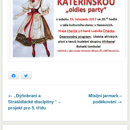
Facebook
Twitter
← „Dýňobraní a
Misijní jarmark –
Strašidlácké disciplíny “ –
poděkování →
projekt pro 5. třídu