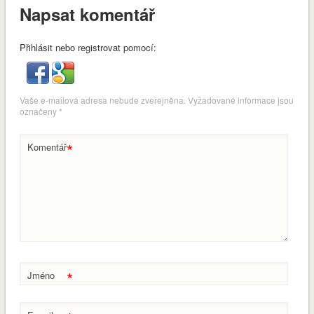
Napsat komentář
Přihlásit nebo registrovat pomocí:
Vaše e-mailová adresa nebude zveřejněna.
Vyžadované informace jsou
označeny
*
*
Komentář
*
Jméno