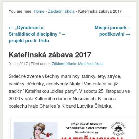
You are here:
Home
›
Základní škola
› Kateřinská zábava 2017
← „Dýňobraní a
Misijní jarmark –
Strašidlácké disciplíny “ –
poděkování →
projekt pro 5. třídu
Kateřinská zábava 2017
01.11.2017 | Filed under:
Základní škola
,
Mateřská škola
Srdečně zveme všechny maminky, tatínky, tety, strýce,
babičky, dědečky, absolventy školy i Vás ostatní na již
tradiční Kateřinskou „oldies party“. V sobotu 25. listopadu ve
20.00 v sále Kulturního domu v Nesovicích. K tanci a
poslechu hraje Charlies´s K band Ludvíka Čihánka.
envvyuctovani_osvedceni-1-1
Stáhnout