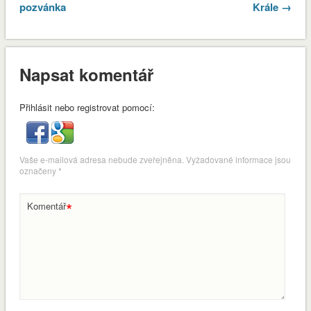
pozvánka
Krále →
Napsat komentář
Přihlásit nebo registrovat pomocí:
Vaše e-mailová adresa nebude zveřejněna.
Vyžadované informace jsou
označeny
*
*
Komentář