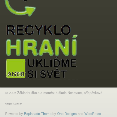
© 2026 Základní škola a mateřská škola Nesovice, příspěvková
organizace
Powered by
Esplanade Theme
by
One Designs
and
WordPress