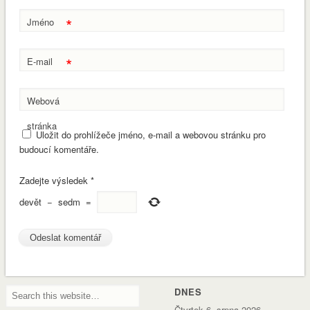
*
Jméno
*
E-mail
Webová
stránka
Uložit do prohlížeče jméno, e-mail a webovou stránku pro
budoucí komentáře.
Zadejte výsledek
*
devět
−
sedm
=
DNES
Čtvrtek 6. srpna 2026