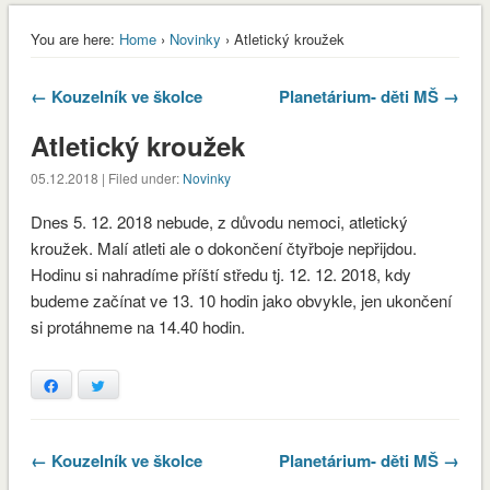
You are here:
Home
›
Novinky
› Atletický kroužek
← Kouzelník ve školce
Planetárium- děti MŠ →
Atletický kroužek
05.12.2018 | Filed under:
Novinky
Dnes 5. 12. 2018 nebude, z důvodu nemoci, atletický
kroužek. Malí atleti ale o dokončení čtyřboje nepřijdou.
Hodinu si nahradíme příští středu tj. 12. 12. 2018, kdy
budeme začínat ve 13. 10 hodin jako obvykle, jen ukončení
si protáhneme na 14.40 hodin.
Facebook
Twitter
envvyuctovani_osvedceni-1-1
Stáhnout
← Kouzelník ve školce
Planetárium- děti MŠ →