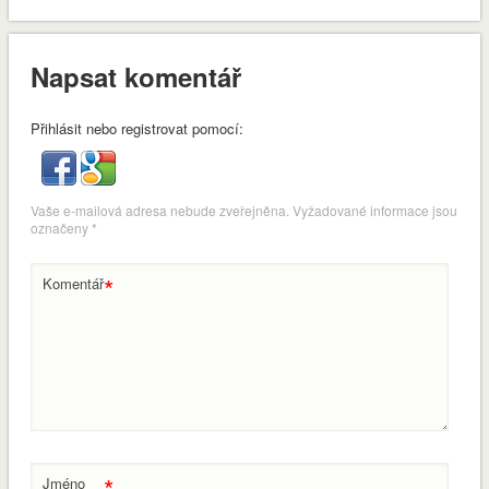
Napsat komentář
Přihlásit nebo registrovat pomocí:
Vaše e-mailová adresa nebude zveřejněna.
Vyžadované informace jsou
označeny
*
*
Komentář
*
Jméno