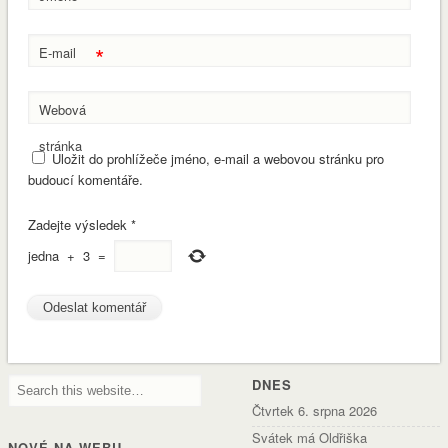
*
*
E-mail
Webová
stránka
Uložit do prohlížeče jméno, e-mail a webovou stránku pro
budoucí komentáře.
Zadejte výsledek
*
jedna
+
3
=
DNES
Čtvrtek 6. srpna 2026
Svátek má Oldřiška
NOVÉ NA WEBU