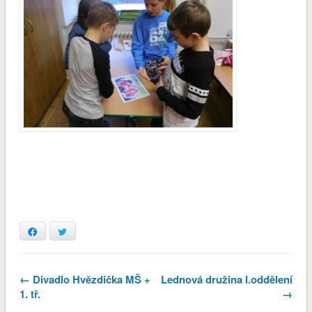
Facebook
Twitter
← Divadlo Hvězdička MŠ +
Lednová družina l.oddělení
1. tř.
→