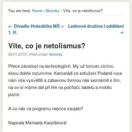
You are here:
Home
›
Novinky
› Víte, co je netolismus?
← Divadlo Hvězdička MŠ +
Lednová družina l.oddělení
1. tř.
→
Víte, co je netolismus?
29.01.2019 | Filed under:
Novinky
Přece závislost na technologiích. My už tomuto cizímu
slovu dobře rozumíme. Kamarádi ze sdružení Podané ruce
nám vše vysvětlili a zábavnou formou nás seznámili s tím,
na co si máme dát při hře na počítači, tabletu a mobilu
pozor.
A co nás na programu nejvíce zaujalo?
envvyuctovani_osvedceni-1-1
Stáhnout
Napsala Michaela Karpíšková: