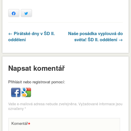
Facebook
Twitter
← Pirátské dny v ŠD II.
Naše posádka vyplouvá do
oddělení
světa! ŠD II. oddělení →
Napsat komentář
Přihlásit nebo registrovat pomocí:
Vaše e-mailová adresa nebude zveřejněna.
Vyžadované informace jsou
označeny
*
*
Komentář