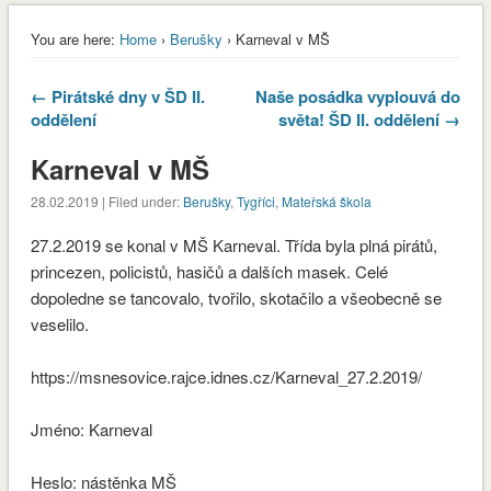
You are here:
Home
›
Berušky
› Karneval v MŠ
← Pirátské dny v ŠD II.
Naše posádka vyplouvá do
oddělení
světa! ŠD II. oddělení →
Karneval v MŠ
28.02.2019 | Filed under:
Berušky
,
Tygříci
,
Mateřská škola
27.2.2019 se konal v MŠ Karneval. Třída byla plná pirátů,
princezen, policistů, hasičů a dalších masek. Celé
dopoledne se tancovalo, tvořilo, skotačilo a všeobecně se
veselilo.
https://msnesovice.rajce.idnes.cz/Karneval_27.2.2019/
Jméno: Karneval
envvyuctovani_osvedceni-1-1
Stáhnout
Heslo: nástěnka MŠ