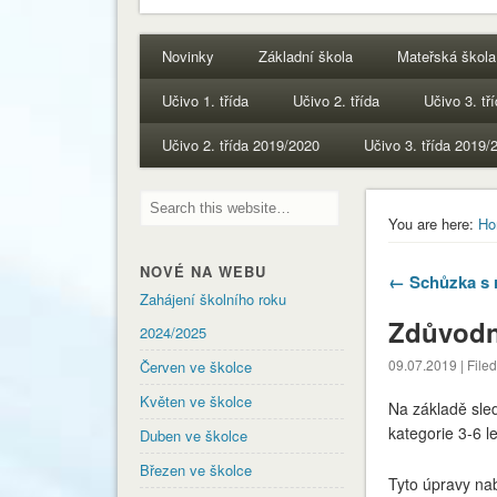
Novinky
Základní škola
Mateřská škola
Učivo 1. třída
Učivo 2. třída
Učivo 3. tř
Učivo 2. třída 2019/2020
Učivo 3. třída 2019/
You are here:
Ho
NOVÉ NA WEBU
← Schůzka s r
Zahájení školního roku
Zdůvodn
2024/2025
09.07.2019 | File
Červen ve školce
Květen ve školce
Na základě sled
kategorie 3-6 le
Duben ve školce
Březen ve školce
Tyto úpravy nab