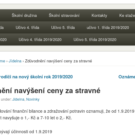
Školní družina
Školní stravování
Kontakty
Ke staže
ída
Učivo 4. třída
Učivo 5. třída
učivo 1. třída 2019/2020
2020
Učivo 4. třída 2019/2020
Učivo 5. třída 2019/2020
me
›
Jídelna
› Zdůvodnění navýšení ceny za stravné
odiči na nový školní rok 2019/2020
Oznámen
ění navýšení ceny za stravné
d under:
Jídelna
,
Novinky
ování finanční bilance a zdražování potravin oznamuji, že od 1.9.201
t navyšuje o 1,- Kč a 7-10 let o 2,- Kč.
ývají účinnosti od 1.9.2019