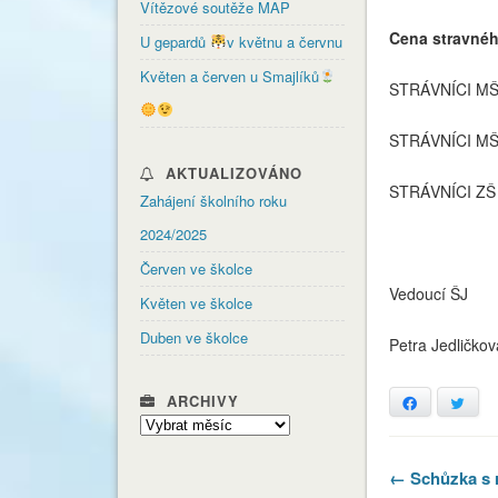
Vítězové soutěže MAP
Cena stravnéh
U gepardů
v květnu a červnu
Květen a červen u Smajlíků
STRÁVNÍCI MŠ
STRÁVNÍCI MŠ
AKTUALIZOVÁNO
STRÁVNÍCI ZŠ
Zahájení školního roku
2024/2025
Červen ve školce
Vedoucí ŠJ
Květen ve školce
Duben ve školce
Petra Jedličkov
ARCHIVY
Facebook
Twitt
Archivy
← Schůzka s r