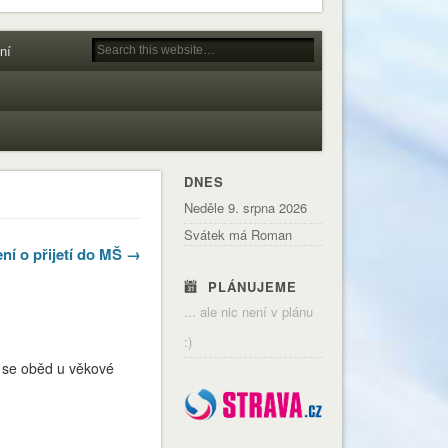
ní
DNES
Neděle 9. srpna 2026
Svátek má Roman
í o přijetí do MŠ →
PLÁNUJEME
... ale nic není v plánu
:)
9 se oběd u věkové