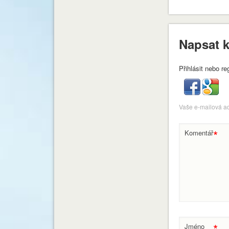
Napsat 
Přihlásit nebo re
Vaše e-mailová a
*
Komentář
*
Jméno