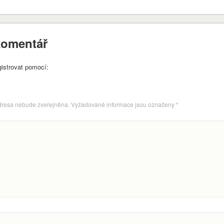
komentář
gistrovat pomocí:
dresa nebude zveřejněna.
Vyžadované informace jsou označeny
*
envvyuctovani_osvedceni-1-1
Stáhnout