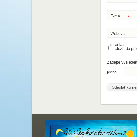
*
E-mail
Webová
stránka
Uložit do pr
Zadejte výslede
jedna
+