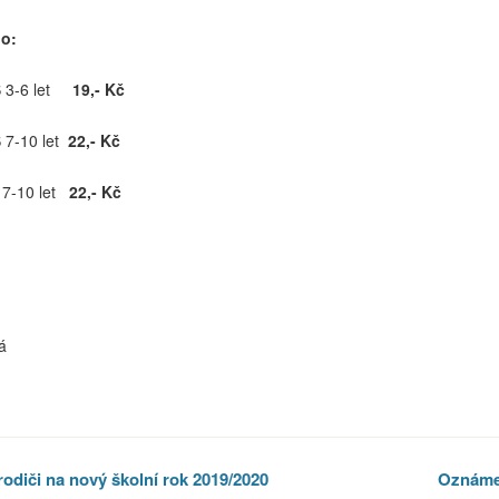
o:
 3-6 let
19,- Kč
 7-10 let
22,- Kč
 7-10 let
22,- Kč
á
er
odiči na nový školní rok 2019/2020
Oznámen