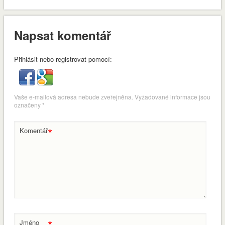
Napsat komentář
Přihlásit nebo registrovat pomocí:
Vaše e-mailová adresa nebude zveřejněna.
Vyžadované informace jsou
označeny
*
*
Komentář
*
Jméno