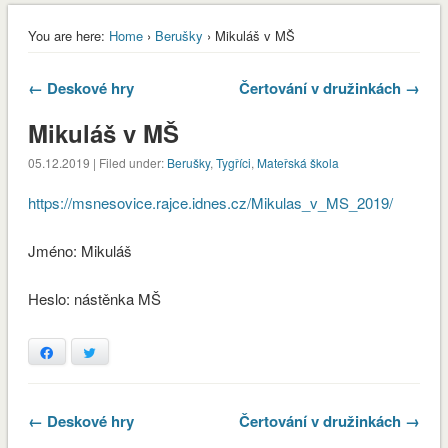
You are here:
Home
›
Berušky
› Mikuláš v MŠ
← Deskové hry
Čertování v družinkách →
Mikuláš v MŠ
05.12.2019 | Filed under:
Berušky
,
Tygříci
,
Mateřská škola
https://msnesovice.rajce.idnes.cz/Mikulas_v_MS_2019/
Jméno: Mikuláš
Heslo: nástěnka MŠ
Facebook
Twitter
envvyuctovani_osvedceni-1-1
Stáhnout
← Deskové hry
Čertování v družinkách →