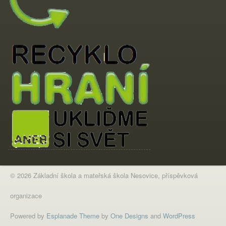
© 2026 Základní škola a mateřská škola Nesovice, příspěvková
organizace
Powered by
Esplanade Theme
by
One Designs
and
WordPress