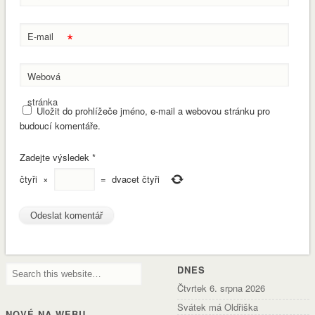
*
E-mail
Webová
stránka
Uložit do prohlížeče jméno, e-mail a webovou stránku pro
budoucí komentáře.
Zadejte výsledek
*
čtyři
×
=
dvacet čtyři
DNES
Čtvrtek 6. srpna 2026
Svátek má Oldřiška
NOVÉ NA WEBU