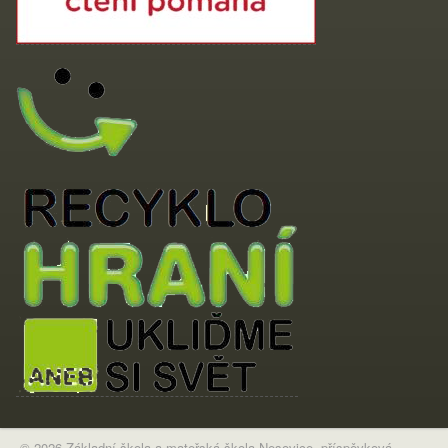
© 2026 Základní škola a mateřská škola Nesovice, příspěvková