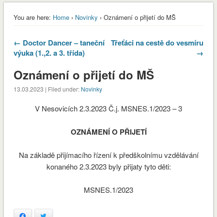
You are here:
Home
›
Novinky
› Oznámení o přijetí do MŠ
← Doctor Dancer – taneční
Třeťáci na cestě do vesmíru
výuka (1.,2. a 3. třída)
→
Oznámení o přijetí do MŠ
13.03.2023 | Filed under:
Novinky
V Nesovicích 2.3.2023 Č.j. MSNES.1/2023 – 3
OZNÁMENÍ O PŘIJETÍ
Na základě přijímacího řízení k předškolnímu vzdělávání
konaného 2.3.2023 byly přijaty tyto děti:
MSNES.1/2023
envvyuctovani_osvedceni-1-1
Stáhnout
Facebook
Twitter