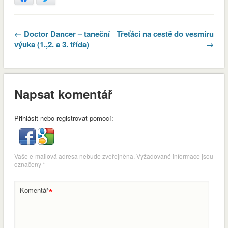
← Doctor Dancer – taneční
Třeťáci na cestě do vesmíru
výuka (1.,2. a 3. třída)
→
Napsat komentář
Přihlásit nebo registrovat pomocí:
Vaše e-mailová adresa nebude zveřejněna.
Vyžadované informace jsou
označeny
*
*
Komentář