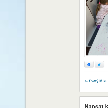
Facebook
Twitt
← Svatý Miku
Napsat 