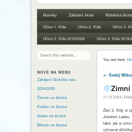
Novinky
Základní škola
Mateřská škola
Učivo 1. třída
Učivo 2. třída
Učivo 3. tř
Učivo 2. třída 2019/2020
Učivo 3. třída 2019/
You are here:
Ho
NOVÉ NA WEBU
← Svatý Miku
Zahájení školního roku
Zimní
2024/2025
11.12.2023 | File
Červen ve školce
Květen ve školce
Žáci 2. třídy si
Duben ve školce
Josefem Ladou. Dě
také, jak si zimu
Březen ve školce
výtvarná dílnička