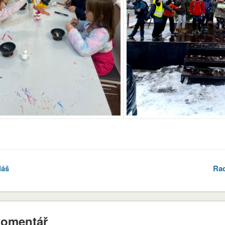
er
láš
Ra
komentář