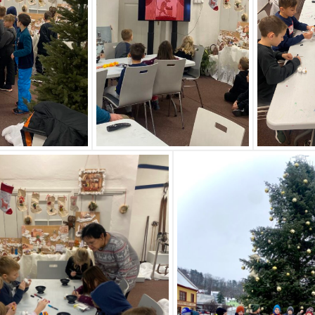
envvyuctovani_osvedceni-1-1
Stáhnout