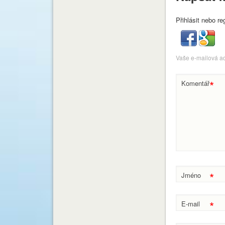
Přihlásit nebo re
Vaše e-mailová a
*
Komentář
*
Jméno
*
E-mail