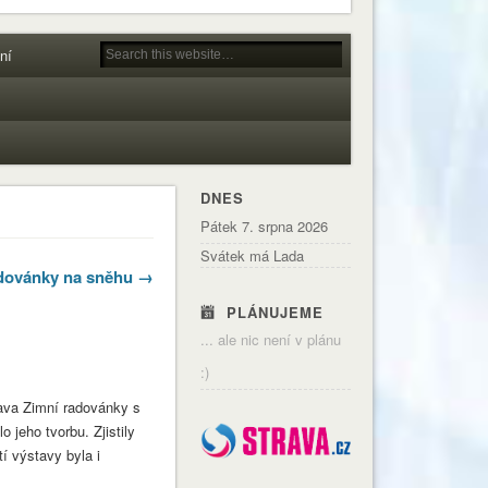
ní
DNES
Pátek 7. srpna 2026
Svátek má Lada
dovánky na sněhu →
PLÁNUJEME
... ale nic není v plánu
:)
tava Zimní radovánky s
 jeho tvorbu. Zjistily
tí výstavy byla i