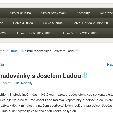
Školní družina
Školní stravování
Kontakty
Ke staže
ída
Učivo 4. třída
Učivo 5. třída
učivo 1. třída 2019/2020
2020
Učivo 4. třída 2019/2020
Učivo 5. třída 2019/2020
me
›
2. třída
›
Zimní radovánky s Josefem Ladou
láš
Ra
 radovánky s Josefem Ladou
d under:
2. třída
,
Novinky
 zpříjemnili předvánoční čas návštěvou muzea v Bučovicích, kde se koná výs
ti zjistily, proč tak rád Josef Lada maloval vzpomínky z dětství a co utvářelo
 užívaly děti v minulosti a na čem sportovali jejich rodiče a prarodiče. Součás
, kde si děti vyrobily veselého sněhuláčka na lyžích.