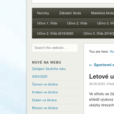
Novinky
Základní škola
Mateřská škola
Učivo 1. třída
Učivo 2. třída
Učivo 3. tř
Učivo 2. třída 2019/2020
Učivo 3. třída 2019/
You are here:
Ho
NOVÉ NA WEBU
← Sportovní 
Zahájení školního roku
Letové u
2024/2025
28.09.2023 | File
Červen ve školce
Květen ve školce
Ve středu se žá
shlédli výukový
Duben ve školce
ukázky dravých
Březen ve školce