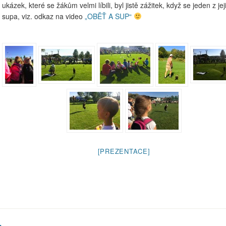
kázek, které se žákům velmi líbili, byl jistě zážitek, když se jeden z jej
 supa, viz. odkaz na video
„OBĚŤ A SUP“
[PREZENTACE]
er