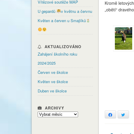
Vítězové soutěže MAP
Kromě letových u
„obětí“ dravého
U gepardů
v květnu a červnu
Květen a červen u Smajlíků
AKTUALIZOVÁNO
Zahájení školního roku
2024/2025
Červen ve školce
Květen ve školce
Duben ve školce
ARCHIVY
Archivy
Facebook
Twitt