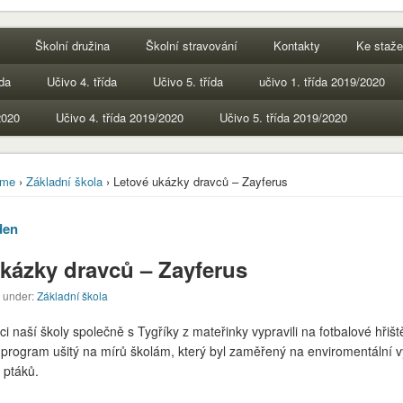
Školní družina
Školní stravování
Kontakty
Ke staže
ída
Učivo 4. třída
Učivo 5. třída
učivo 1. třída 2019/2020
2020
Učivo 4. třída 2019/2020
Učivo 5. třída 2019/2020
me
›
Základní škola
› Letové ukázky dravců – Zayferus
den
kázky dravců – Zayferus
d under:
Základní škola
ci naší školy společně s Tygříky z mateřinky vypravili na fotbalové hřiš
 program ušitý na mírů školám, který byl zaměřený na enviromentální 
 ptáků.