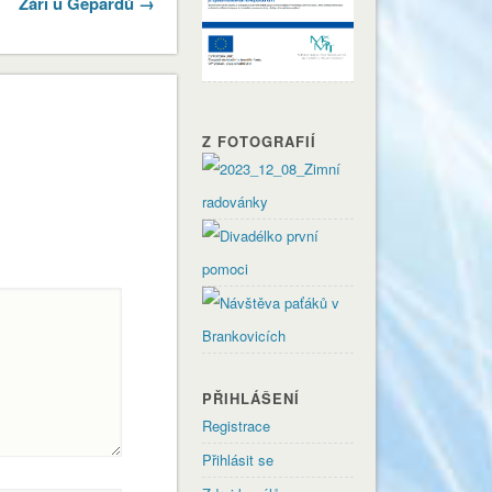
Září u Gepardů →
Z FOTOGRAFIÍ
PŘIHLÁŠENÍ
Registrace
Přihlásit se