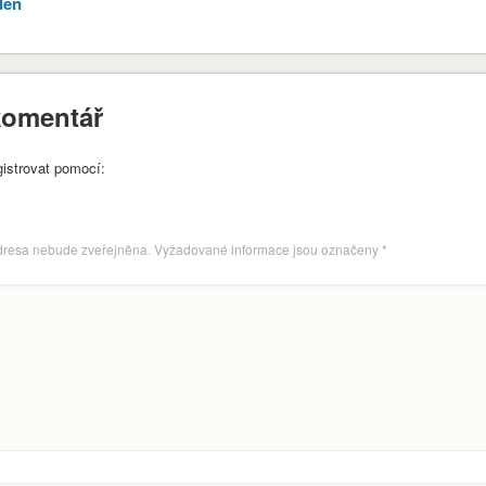
den
komentář
gistrovat pomocí:
dresa nebude zveřejněna.
Vyžadované informace jsou označeny
*
envvyuctovani_osvedceni-1-1
Stáhnout