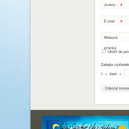
*
Jméno
*
E-mail
Webová
stránka
Uložit do pr
Zadejte výslede
1
+
šest
=