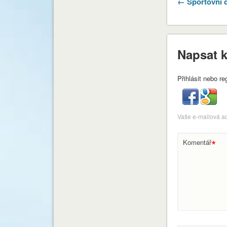
← Sportovní 
Napsat 
Přihlásit nebo re
Vaše e-mailová a
*
Komentář