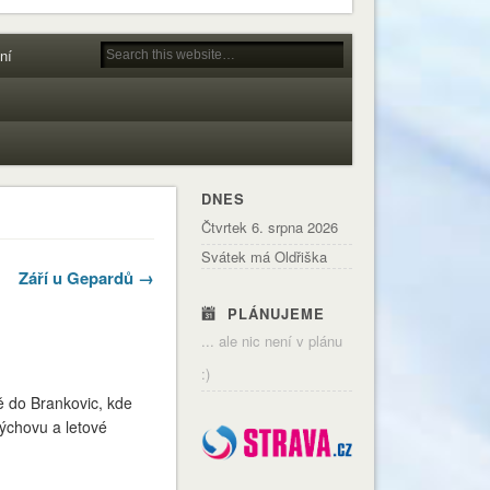
ní
DNES
Čtvrtek 6. srpna 2026
Svátek má Oldřiška
Září u Gepardů →
PLÁNUJEME
... ale nic není v plánu
:)
tě do Brankovic, kde
výchovu a letové